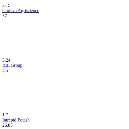
2.15
Corteva Agriscience
57
3.24
ICL Group
4.5
1.7
Intrepid Potash
26.85