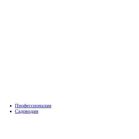
Skip
to
content
Профессионалам
Садоводам