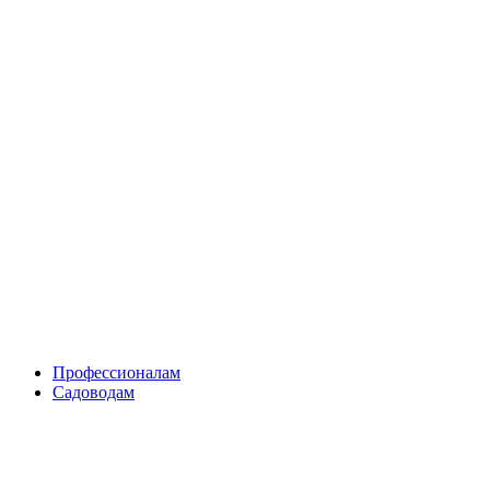
Skip
to
content
Профессионалам
Садоводам