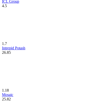
ICL Group
4.5
1.7
Intrepid Potash
26.85
1.18
Mosaic
25.82