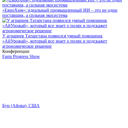
«ЕвроХим»: идеальный промышленный ИИ – это не один
поставщик, а сильная экосистема
У аграриев Татарстана появился умный помощник
«АйУрожай», который все знает о полях и подскажет
агрономическое решение
Конференции
Farm Progress Show
Бун (Айова), США