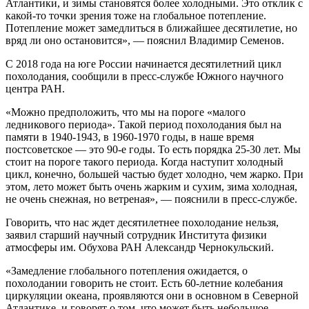
Атлантики, и зимы становятся более холодными. Это отклик с
какой-то точки зрения тоже на глобальное потепление.
Потепление может замедлиться в ближайшее десятилетие, но
вряд ли оно остановится», — пояснил Владимир Семенов.
С 2018 года на юге России начинается десятилетний цикл
похолодания, сообщили в пресс-службе Южного научного
центра РАН.
«Можно предположить, что мы на пороге «малого
ледникового периода». Такой период похолодания был на
памяти в 1940-1943, в 1960-1970 годы, в наше время
постсоветское — это 90-е годы. То есть порядка 25-30 лет. Мы
стоит на пороге такого периода. Когда наступит холодный
цикл, конечно, большей частью будет холодно, чем жарко. При
этом, лето может быть очень жарким и сухим, зима холодная,
не очень снежная, но ветреная», — пояснили в пресс-службе.
Говорить, что нас ждет десятилетнее похолодание нельзя,
заявил старший научный сотрудник Института физики
атмосферы им. Обухова РАН Александр Чернокульский.
«Замедление глобального потепления ожидается, о
похолодании говорить не стоит. Есть 60-летние колебания
циркуляции океана, проявляются они в основном в Северной
Атлантике, и говорят о том, что может быть небольшое