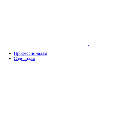
Skip
to
content
Профессионалам
Садоводам