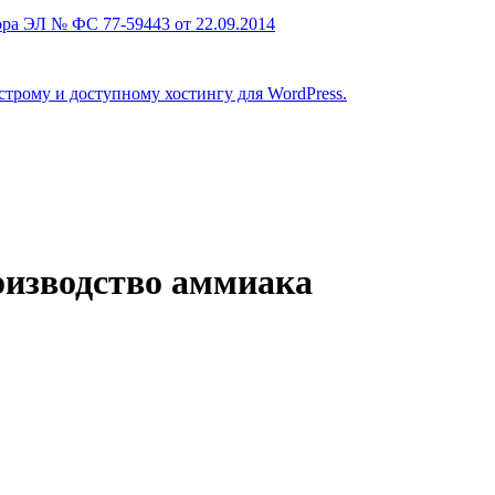
ра ЭЛ № ФС 77-59443 от 22.09.2014
строму и доступному хостингу для WordPress.
роизводство аммиака