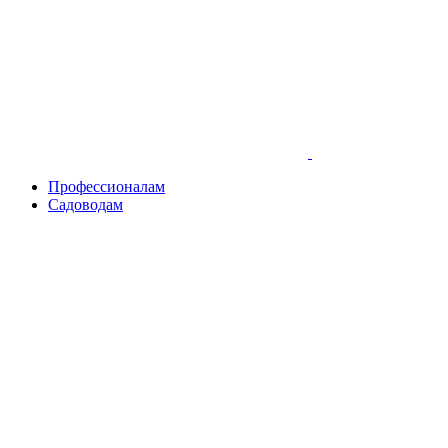
Skip
to
content
Профессионалам
Садоводам