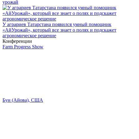
урожай
У аграриев Татарстана появился умный помощник
«АйУрожай», который все знает о полях и подскажет
агрономическое решение
Конференции
Farm Progress Show
Бун (Айова), США