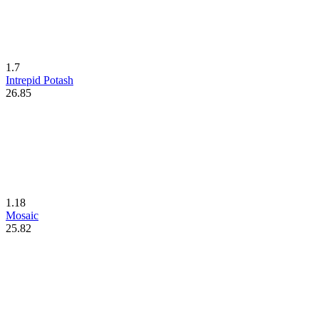
1.7
Intrepid Potash
26.85
1.18
Mosaic
25.82