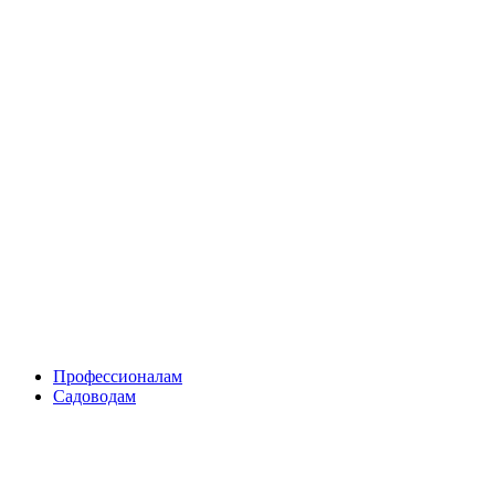
Skip
to
content
Профессионалам
Садоводам