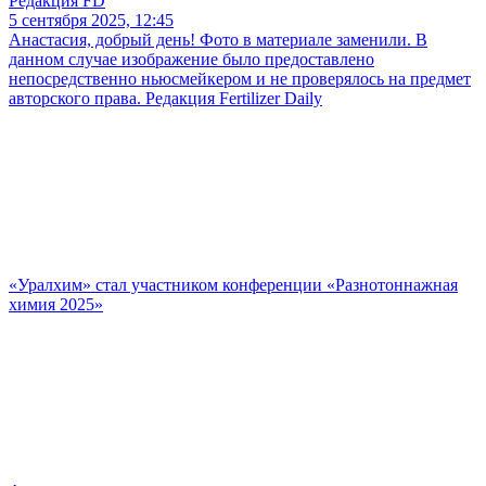
Редакция FD
5 сентября 2025, 12:45
Анастасия, добрый день! Фото в материале заменили. В
данном случае изображение было предоставлено
непосредственно ньюсмейкером и не проверялось на предмет
авторского права. Редакция Fertilizer Daily
«Уралхим» стал участником конференции «Разнотоннажная
химия 2025»