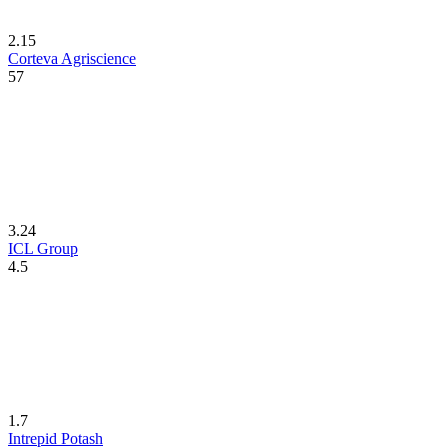
2.15
Corteva Agriscience
57
3.24
ICL Group
4.5
1.7
Intrepid Potash