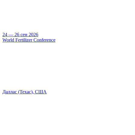
24 — 26 сен 2026
World Fertilizer Conference
Даллас (Техас), США