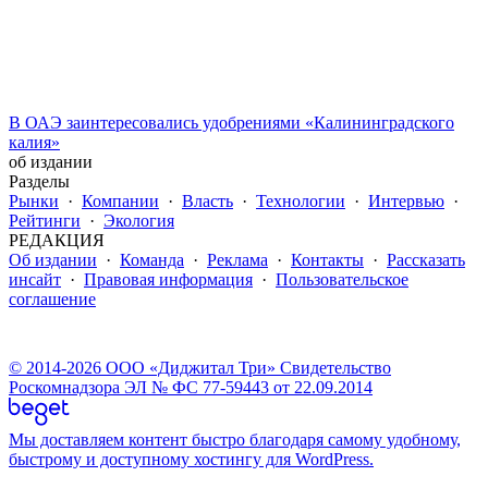
В ОАЭ заинтересовались удобрениями «Калининградского
калия»
об издании
Разделы
Рынки
·
Компании
·
Власть
·
Технологии
·
Интервью
·
Рейтинги
·
Экология
РЕДАКЦИЯ
Об издании
·
Команда
·
Реклама
·
Контакты
·
Рассказать
инсайт
·
Правовая информация
·
Пользовательское
соглашение
© 2014-2026 ООО «Диджитал Три» Свидетельство
Роскомнадзора ЭЛ № ФС 77-59443 от 22.09.2014
Мы доставляем контент быстро благодаря самому удобному,
быстрому и доступному хостингу для WordPress.