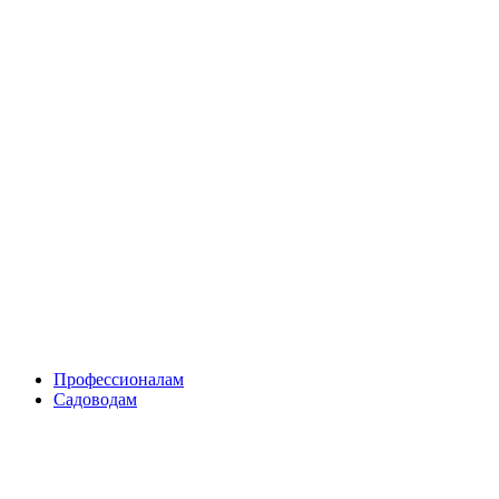
Skip
to
content
Профессионалам
Садоводам