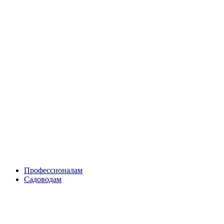
Skip
to
content
Профессионалам
Садоводам