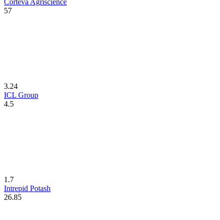
Corteva Agriscience
57
3.24
ICL Group
4.5
1.7
Intrepid Potash
26.85