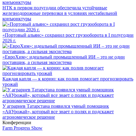
НТК в первом полугодии обеспечила устойчивые
железнодорожные перевозки в условиях нестабильной
конъюнктуры
«Портовый альянс» сохранил рост грузооборота в I полугодии
2026 г.
«ЕвроХим»: идеальный промышленный ИИ – это не один
поставщик, а сильная экосистема
Каждая капля — к корню: как полив помогает прогнозировать
урожай
У аграриев Татарстана появился умный помощник
«АйУрожай», который все знает о полях и подскажет
агрономическое решение
Конференции
Farm Progress Show