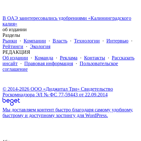
В ОАЭ заинтересовались удобрениями «Калининградского
калия»
об издании
Разделы
Рынки
·
Компании
·
Власть
·
Технологии
·
Интервью
·
Рейтинги
·
Экология
РЕДАКЦИЯ
Об издании
·
Команда
·
Реклама
·
Контакты
·
Рассказать
инсайт
·
Правовая информация
·
Пользовательское
соглашение
© 2014-2026 ООО «Диджитал Три» Свидетельство
Роскомнадзора ЭЛ № ФС 77-59443 от 22.09.2014
Мы доставляем контент быстро благодаря самому удобному,
быстрому и доступному хостингу для WordPress.