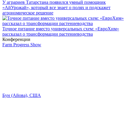
У аграриев Татарстана появился умный помощник
«АйУрожай», который все знает о полях и подскажет
агрономическое решение
Точное питание вместо универсальных схем: «ЕвроХим»
рассказал о трансформации растениеводства
Конференции
Farm Progress Show
Бун (Айова), США