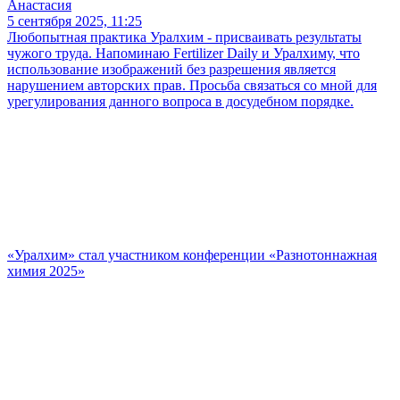
Анастасия
5 сентября 2025, 11:25
Любопытная практика Уралхим - присваивать результаты
чужого труда. Напоминаю Fertilizer Daily и Уралхиму, что
использование изображений без разрешения является
нарушением авторских прав. Просьба связаться со мной для
урегулирования данного вопроса в досудебном порядке.
«Уралхим» стал участником конференции «Разнотоннажная
химия 2025»