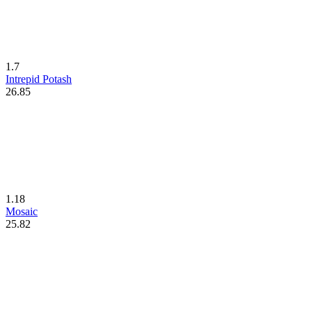
1.7
Intrepid Potash
26.85
1.18
Mosaic
25.82