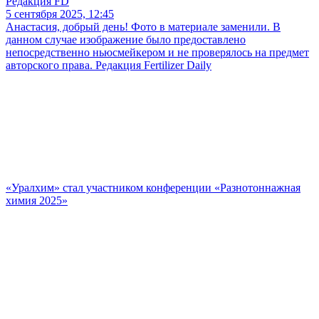
Редакция FD
5 сентября 2025, 12:45
Анастасия, добрый день! Фото в материале заменили. В
данном случае изображение было предоставлено
непосредственно ньюсмейкером и не проверялось на предмет
авторского права. Редакция Fertilizer Daily
«Уралхим» стал участником конференции «Разнотоннажная
химия 2025»