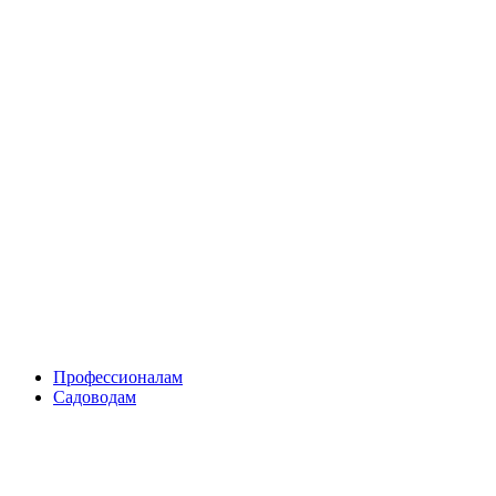
Skip
to
content
Профессионалам
Садоводам