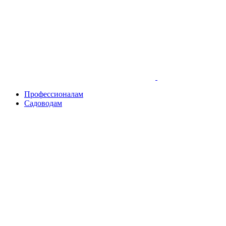
Skip
to
content
Профессионалам
Садоводам