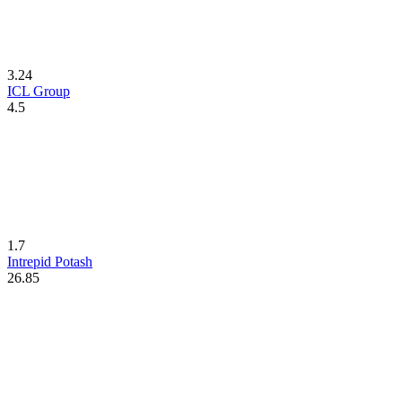
3.24
ICL Group
4.5
1.7
Intrepid Potash
26.85