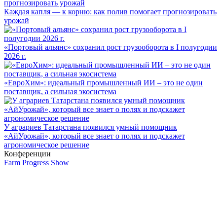
Каждая капля — к корню: как полив помогает прогнозировать
урожай
«Портовый альянс» сохранил рост грузооборота в I полугодии
2026 г.
«ЕвроХим»: идеальный промышленный ИИ – это не один
поставщик, а сильная экосистема
У аграриев Татарстана появился умный помощник
«АйУрожай», который все знает о полях и подскажет
агрономическое решение
Конференции
Farm Progress Show