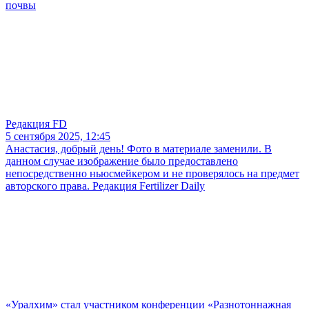
почвы
Редакция FD
5 сентября 2025, 12:45
Анастасия, добрый день! Фото в материале заменили. В
данном случае изображение было предоставлено
непосредственно ньюсмейкером и не проверялось на предмет
авторского права. Редакция Fertilizer Daily
«Уралхим» стал участником конференции «Разнотоннажная