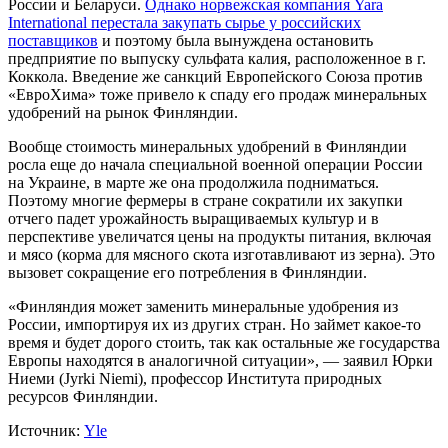
России и Беларуси.
Однако норвежская компания Yara
International перестала закупать сырье у российских
поставщиков
и поэтому была вынуждена остановить
предприятие по выпуску сульфата калия, расположенное в г.
Коккола. Введение же санкций Европейского Союза против
«ЕвроХима» тоже привело к спаду его продаж минеральных
удобрений на рынок Финляндии.
Вообще стоимость минеральных удобрений в Финляндии
росла еще до начала специальной военной операции России
на Украине, в марте же она продолжила подниматься.
Поэтому многие фермеры в стране сократили их закупки
отчего падет урожайность выращиваемых культур и в
перспективе увеличатся цены на продукты питания, включая
и мясо (корма для мясного скота изготавливают из зерна). Это
вызовет сокращение его потребления в Финляндии.
«Финляндия может заменить минеральные удобрения из
России, импортируя их из других стран. Но займет какое-то
время и будет дорого стоить, так как остальные же государства
Европы находятся в аналогичной ситуации», — заявил Юрки
Ниеми (Jyrki Niemi), профессор Института природных
ресурсов Финляндии.
Источник:
Yle