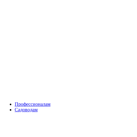
Skip
to
content
Профессионалам
Садоводам