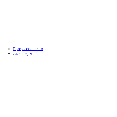
Skip
to
content
Профессионалам
Садоводам