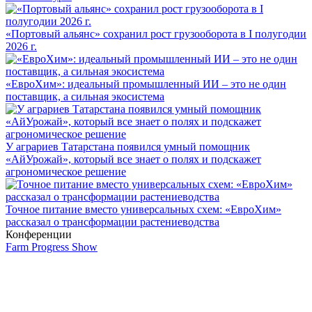
«Портовый альянс» сохранил рост грузооборота в I полугодии
2026 г.
«ЕвроХим»: идеальный промышленный ИИ – это не один
поставщик, а сильная экосистема
У аграриев Татарстана появился умный помощник
«АйУрожай», который все знает о полях и подскажет
агрономическое решение
Точное питание вместо универсальных схем: «ЕвроХим»
рассказал о трансформации растениеводства
Конференции
Farm Progress Show