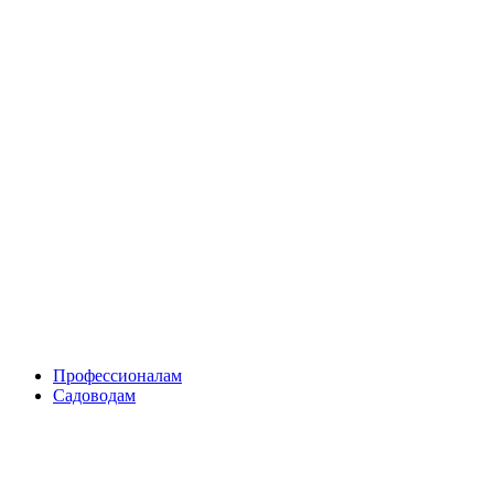
Skip
to
content
Профессионалам
Садоводам