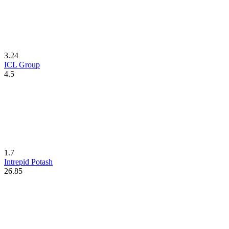
3.24
ICL Group
4.5
1.7
Intrepid Potash
26.85