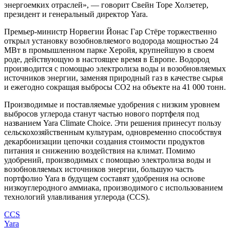
энергоемких отраслей», — говорит Свейн Торе Холзетер,
президент и генеральный директор Yara.
Премьер-министр Норвегии Йонас Гар Стёре торжественно
открыл установку возобновляемого водорода мощностью 24
МВт в промышленном парке Херойя, крупнейшую в своем
роде, действующую в настоящее время в Европе. Водород
производится с помощью электролиза воды и возобновляемых
источников энергии, заменяя природный газ в качестве сырья
и ежегодно сокращая выбросы CO2 на объекте на 41 000 тонн.
Производимые и поставляемые удобрения с низким уровнем
выбросов углерода станут частью нового портфеля под
названием Yara Climate Choice. Эти решения принесут пользу
сельскохозяйственным культурам, одновременно способствуя
декарбонизации цепочки создания стоимости продуктов
питания и снижению воздействия на климат. Помимо
удобрений, производимых с помощью электролиза воды и
возобновляемых источников энергии, большую часть
портфолио Yara в будущем составят удобрения на основе
низкоуглеродного аммиака, производимого с использованием
технологий улавливания углерода (CCS).
CCS
Yara