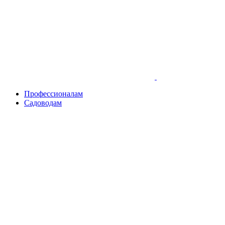
Skip
to
content
Профессионалам
Садоводам