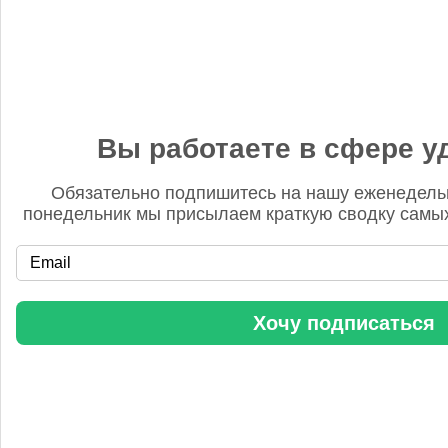
Еще конференции
Прямой эфир
Вы работаете в сфере у
Обязательно подпишитесь на нашу еженедель
понедельник мы присылаем краткую сводку самых
Аркадий
14 января, 16:46
PDP - это не "план развития". Термин "мононапорная"
применительно к технологии азотной кислоты в русском
Хочу подписаться
языке также не используется. В целом перевод оригинальной
статьи слабый.