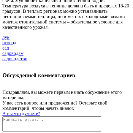
света. Лук любит капельный полив теплой водой.
Температура воздуха в теплице должна быть в пределах 18-20
градусов. В теплых регионах можно устанавливать
неотапливаемые теплицы, но в местах с холодными зимами
монтаж отопительной системы – обязательное условие для
качественного урожая.
лук
огород
сад
садоводам
садоводство
Обсуждение
0 комментариев
Поздравляем, вы можете первым начать обсуждение этого
материала.
У вас есть вопрос или предложение? Оставьте свой
комментарий, чтобы начать диалог.
А вы что думаете?