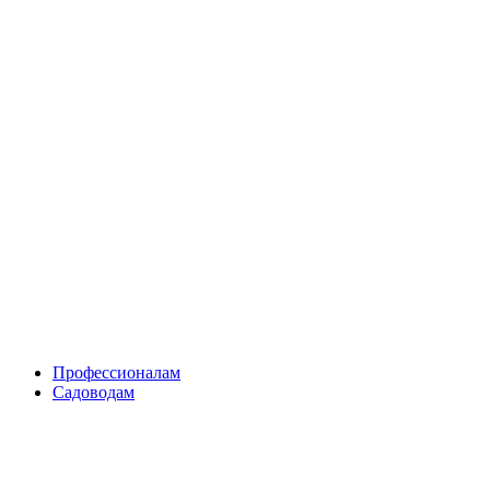
Skip
to
content
Профессионалам
Садоводам