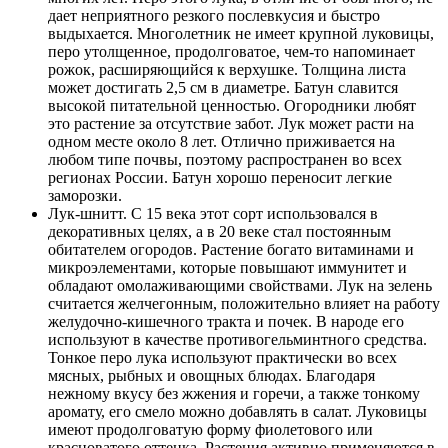
дает неприятного резкого послевкусия и быстро
выдыхается. Многолетник не имеет крупной луковицы,
перо утолщенное, продолговатое, чем-то напоминает
рожок, расширяющийся к верхушке. Толщина листа
может достигать 2,5 см в диаметре. Батун славится
высокой питательной ценностью. Огородники любят
это растение за отсутствие забот. Лук может расти на
одном месте около 8 лет. Отлично приживается на
любом типе почвы, поэтому распространен во всех
регионах России. Батун хорошо переносит легкие
заморозки.
Лук-шнитт. С 15 века этот сорт использовался в
декоративных целях, а в 20 веке стал постоянным
обитателем огородов. Растение богато витаминами и
микроэлементами, которые повышают иммунитет и
обладают омолаживающими свойствами. Лук на зелень
считается желчегонным, положительно влияет на работу
желудочно-кишечного тракта и почек. В народе его
используют в качестве противогельминтного средства.
Тонкое перо лука используют практически во всех
мясных, рыбных и овощных блюдах. Благодаря
нежному вкусу без жжения и горечи, а также тонкому
аромату, его смело можно добавлять в салат. Луковицы
имеют продолговатую форму фиолетового или
красноватого оттенка. Растения активно применяются в