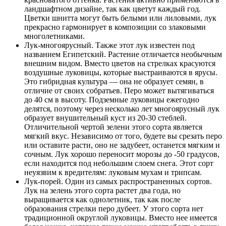
ландшафтном дизайне, так как цветут каждый год.
Цветки шнитта могут быть белыми или лиловыми, лук
прекрасно гармонирует в композиции со злаковыми
многолетниками.
Лук-многоярусный. Также этот лук известен под
названием Египетский. Растение отличается необычным
внешним видом. Вместо цветов на стрелках красуются
воздушные луковицы, которые выстраиваются в ярусы.
Это гибридная культура — она не образует семян, в
отличие от своих собратьев. Перо может вытягиваться
до 40 см в высоту. Подземные луковицы ежегодно
делятся, поэтому через несколько лет многоярусный лук
образует внушительный куст из 20-30 стеблей.
Отличительной чертой зелени этого сорта является
мягкий вкус. Независимо от того, будете вы срезать перо
или оставите расти, оно не задубеет, останется мягким и
сочным. Лук хорошо переносит морозы до -50 градусов,
если находится под небольшим слоем снега. Этот сорт
неуязвим к вредителям: луковым мухам и трипсам.
Лук-порей. Один из самых распространенных сортов.
Лук на зелень этого сорта растет два года, но
выращивается как однолетник, так как после
образования стрелки перо дубеет. У этого сорта нет
традиционной округлой луковицы. Вместо нее имеется