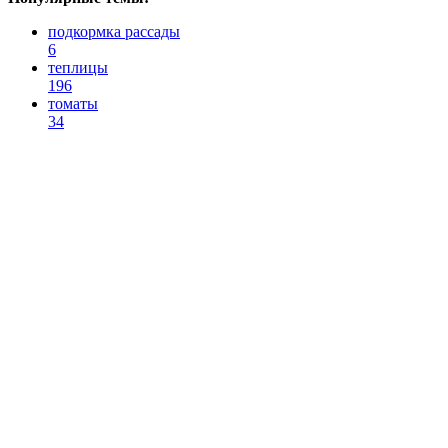
подкормка рассады
6
теплицы
196
томаты
34