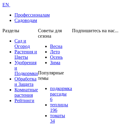
EN
Профессионалам
Садоводам
Разделы
Советы для
Подпишитесь на нас...
сезона
Сад и
Огород
Весна
Растения и
Лето
Цветы
Осень
Удобрения
Зима
и
Популярные
Подкормки
темы
Обработка
и Защита
подкормка
Комнатные
рассады
растения
6
Рейтинги
теплицы
196
томаты
34