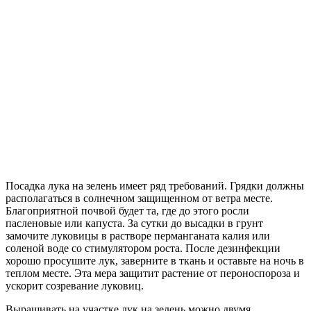
Посадка лука на зелень имеет ряд требований. Грядки должны
располагаться в солнечном защищенном от ветра месте.
Благоприятной почвой будет та, где до этого росли
пасленовые или капуста. За сутки до высадки в грунт
замочите луковицы в растворе перманганата калия или
соленой воде со стимулятором роста. После дезинфекции
хорошо просушите лук, заверните в ткань и оставьте на ночь в
теплом месте. Эта мера защитит растение от пероноспороза и
ускорит созревание луковиц.
Выращивать на участке лук на зелень можно двумя