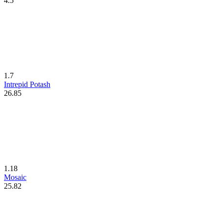
4.5
1.7
Intrepid Potash
26.85
1.18
Mosaic
25.82