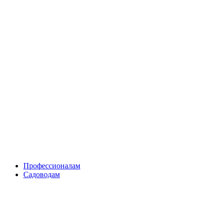
Skip
to
content
Профессионалам
Садоводам