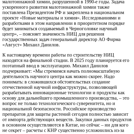
малотоннажной химии, разрушенной в 1990-е годы. Задача
ускоренного развития малотоннажной химии также
поставлена Президентом РФ и закреплена в национальном
проекте «Новые материалы и химия». Исследованиями и
разработками в этом направлении в приоритетном порядке
будет заниматься создаваемый в Черноголовке научный
центр», – поясняет значимость НИЦ для решения
государственных задач генеральный директор АО Фирма
«Август» Михаил Данилов.
К настоящему времени работы по строительству НИЦ
находятся на финальной стадии. В 2025 году планируется его
поэтапный ввод в эксплуатацию. Михаил Данилов
подчеркивает: «Мы стремимся начать полномасштабную
деятельность научного центра как можно скорее. Надо
понимать: в сложившихся обстоятельствах создание
отечественной научной инфраструктуры, позволяющей
разрабатывать инновационные технологии и продукты как
основу для дальнейшего промышленного производства, – это
вопрос не только технологического суверенитета, но и
национальной безопасности. Российское производство
препаратов для защиты растений сегодня полностью зависит
от импорта действующих веществ. Закупки данных продуктов
в основном осуществляются в Китае, но сейчас – ни для кого
не секрет – расчеты с КНР существенно усложнились из-за