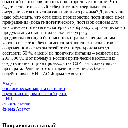
опасений партнеров попасть под вторичные санкции. Что
будет, если этот «серый лебедь» станет «черным» после
очередного ужесточения санкционного режима? Думается, не
надо объяснять, что остановка производства пестицидов из-за
прекращения (пока гипотетического) поставок основы для
них означает отнюдь не скатерть-самобранку с органическими
продуктами, а ставит под серьезную угрозу
продовольственную безопасность страны. Специалистам
хорошо известно: без применения защитных препаратов в
современном сельском хозяйстве потери урожая могут
составить 50 %, а цены на продукты питания – возрасти на
200–300 %. Вот почему в России критически необходимо
создать полный цикл производства СЗР – от молекулы до
препарата. Решению этой задачи, в том числе, будет
содействовать НИЦ АО Фирма «Август».
Август
биологическая защита растений
научно-исследовательский центр
НИЦ
строительство
фирма Август
Понравилась статья?