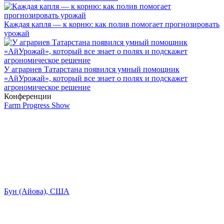
Каждая капля — к корню: как полив помогает прогнозировать
урожай
У аграриев Татарстана появился умный помощник
«АйУрожай», который все знает о полях и подскажет
агрономическое решение
Конференции
Farm Progress Show
Бун (Айова), США