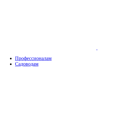
Skip
to
content
Профессионалам
Садоводам