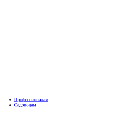
Skip
to
content
Профессионалам
Садоводам