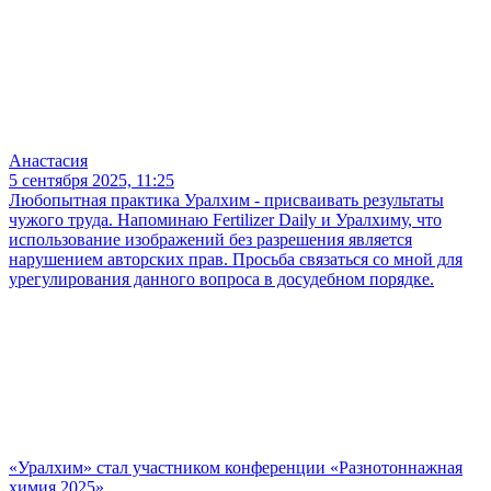
Анастасия
5 сентября 2025, 11:25
Любопытная практика Уралхим - присваивать результаты
чужого труда. Напоминаю Fertilizer Daily и Уралхиму, что
использование изображений без разрешения является
нарушением авторских прав. Просьба связаться со мной для
урегулирования данного вопроса в досудебном порядке.
«Уралхим» стал участником конференции «Разнотоннажная
химия 2025»