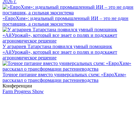
2026 г.
«ЕвроХим»: идеальный промышленный ИИ – это не один
поставщик, а сильная экосистема
У аграриев Татарстана появился умный помощник
«АйУрожай», который все знает о полях и подскажет
агрономическое решение
Точное питание вместо универсальных схем: «ЕвроХим»
рассказал о трансформации растениеводства
Конференции
Farm Progress Show