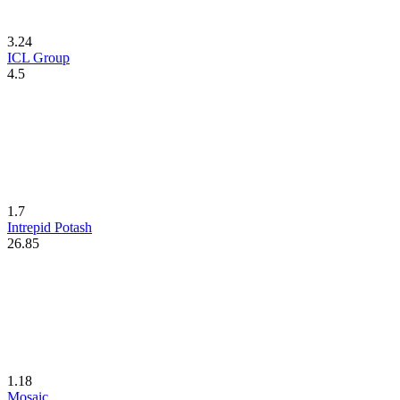
3.24
ICL Group
4.5
1.7
Intrepid Potash
26.85
1.18
Mosaic