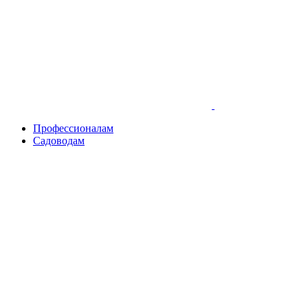
Skip
to
content
Профессионалам
Садоводам