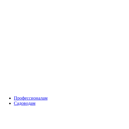
Skip
to
content
Профессионалам
Садоводам