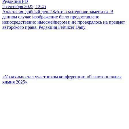
Редакция FD
5 сентября 2025, 12:45
Анастасия, добрый день! Фото в материале заменили. В
данном случае изображение было предоставлено
непосредственно ньюсмейкером и не проверялось на предмет
авторского права. Редакция Fertilizer Daily
«Уралхим» стал участником конференции «Разнотоннажная
химия 2025»