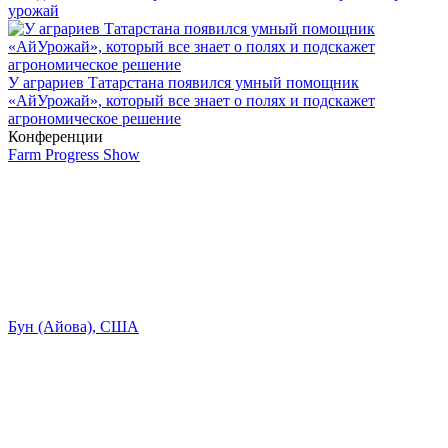
урожай
У аграриев Татарстана появился умный помощник
«АйУрожай», который все знает о полях и подскажет
агрономическое решение
Конференции
Farm Progress Show
Бун (Айова), США