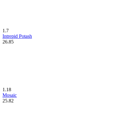
1.7
Intrepid Potash
26.85
1.18
Mosaic
25.82