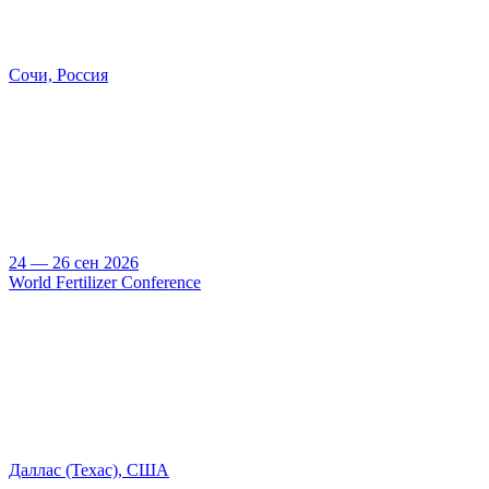
Сочи, Россия
24 — 26 сен 2026
World Fertilizer Conference
Даллас (Техас), США