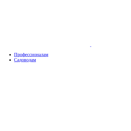
Skip
to
content
Профессионалам
Садоводам