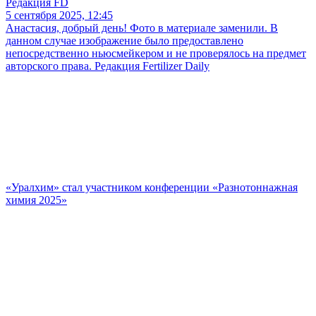
Редакция FD
5 сентября 2025, 12:45
Анастасия, добрый день! Фото в материале заменили. В
данном случае изображение было предоставлено
непосредственно ньюсмейкером и не проверялось на предмет
авторского права. Редакция Fertilizer Daily
«Уралхим» стал участником конференции «Разнотоннажная
химия 2025»