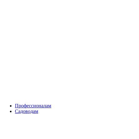
Skip
to
content
Профессионалам
Садоводам