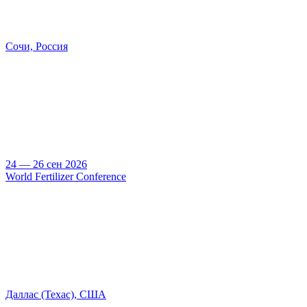
Сочи, Россия
24 — 26 сен 2026
World Fertilizer Conference
Даллас (Техас), США