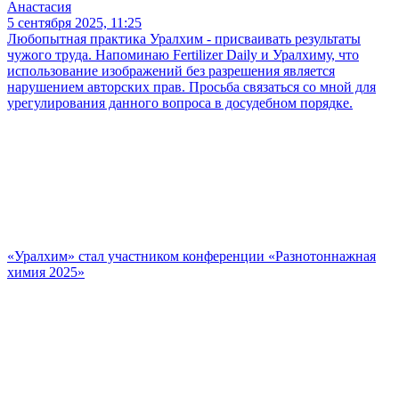
Анастасия
5 сентября 2025, 11:25
Любопытная практика Уралхим - присваивать результаты
чужого труда. Напоминаю Fertilizer Daily и Уралхиму, что
использование изображений без разрешения является
нарушением авторских прав. Просьба связаться со мной для
урегулирования данного вопроса в досудебном порядке.
«Уралхим» стал участником конференции «Разнотоннажная
химия 2025»