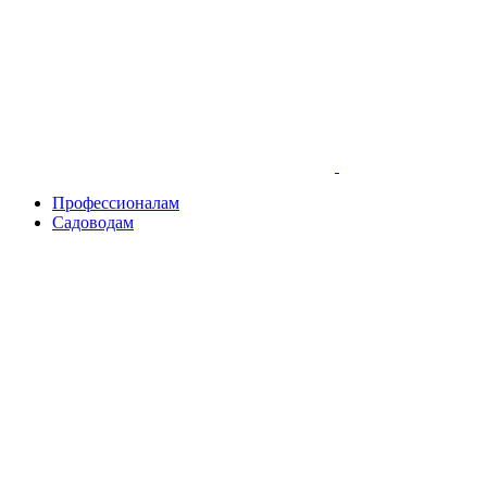
Skip
to
content
Профессионалам
Садоводам