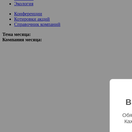
Экология
Конференции
Котировки акций
Справочник компаний
Тема месяца:
Компания месяца:
В
Обя
Ка