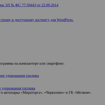
ра ЭЛ № ФС 77-59443 от 22.09.2014
строму и доступному хостингу для WordPress.
рограммы на компьютере или смартфоне.
не удорожания топлива
ого автопарка «Мираторга», «Черкизово» и ГК «Мелком».