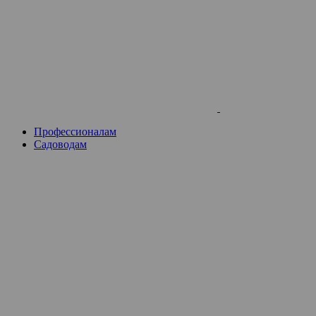
Skip
to
content
Профессионалам
Садоводам