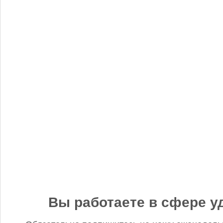
«Когнитив Пилот» представил робота для экспресс-анализа
почвы
Редакция FD
5 сентября 2025, 12:45
Анастасия, добрый день! Фото в материале заменили. В
данном случае изображение было предоставлено
непосредственно ньюсмейкером и не проверялось на предмет
авторского права. Редакция Fertilizer Daily
Вы работаете в сфере у