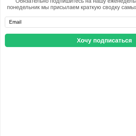
Обязательно подпишитесь на нашу еженедель
понедельник мы присылаем краткую сводку самых
«Уралхим» стал участником конференции «Разнотоннажная
Хочу подписаться
химия 2025»
Анастасия
5 сентября 2025, 11:25
Любопытная практика Уралхим - присваивать результаты
чужого труда. Напоминаю Fertilizer Daily и Уралхиму, что
использование изображений без разрешения является
нарушением авторских прав. Просьба связаться со мной для
урегулирования данного вопроса в досудебном порядке.