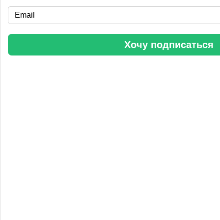
«Уралхим» стал участником конференции «Разнотоннажная
химия 2025»
Хочу подписаться
Анастасия
5 сентября 2025, 11:25
Любопытная практика Уралхим - присваивать результаты
чужого труда. Напоминаю Fertilizer Daily и Уралхиму, что
использование изображений без разрешения является
нарушением авторских прав. Просьба связаться со мной для
урегулирования данного вопроса в досудебном порядке.