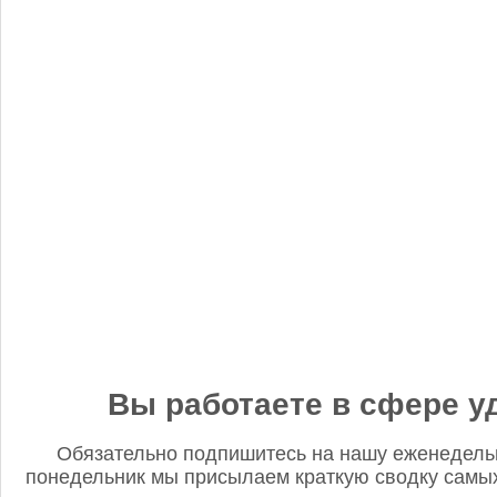
«Когнитив Пилот» представил робота для экспресс-анализа
почвы
Редакция FD
5 сентября 2025, 12:45
Анастасия, добрый день! Фото в материале заменили. В
данном случае изображение было предоставлено
непосредственно ньюсмейкером и не проверялось на предмет
авторского права. Редакция Fertilizer Daily
Вы работаете в сфере у
Обязательно подпишитесь на нашу еженедель
понедельник мы присылаем краткую сводку самых