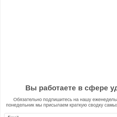
«Когнитив Пилот» представил робота для экспресс-анализа
почвы
Редакция FD
5 сентября 2025, 12:45
Анастасия, добрый день! Фото в материале заменили. В
данном случае изображение было предоставлено
непосредственно ньюсмейкером и не проверялось на предмет
авторского права. Редакция Fertilizer Daily
Вы работаете в сфере у
Обязательно подпишитесь на нашу еженедель
понедельник мы присылаем краткую сводку самых