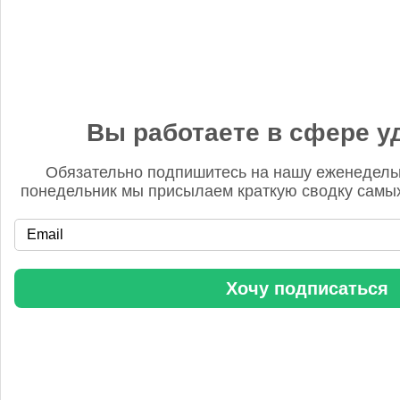
Аркадий
14 января, 16:46
PDP - это не "план развития". Термин "мононапорная"
применительно к технологии азотной кислоты в русском
языке также не используется. В целом перевод оригинальной
статьи слабый.
Вы работаете в сфере у
Обязательно подпишитесь на нашу еженедель
понедельник мы присылаем краткую сводку самых
NEXTCHEM заключила два контракта в Китае
Хочу подписаться
Бгг