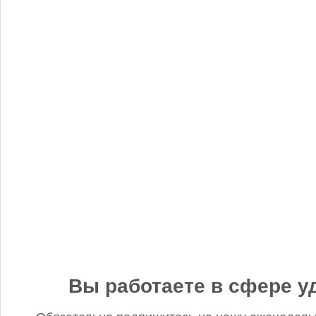
«Когнитив Пилот» представил робота для экспресс-анализа
почвы
Редакция FD
5 сентября 2025, 12:45
Анастасия, добрый день! Фото в материале заменили. В
данном случае изображение было предоставлено
непосредственно ньюсмейкером и не проверялось на предмет
авторского права. Редакция Fertilizer Daily
Вы работаете в сфере у