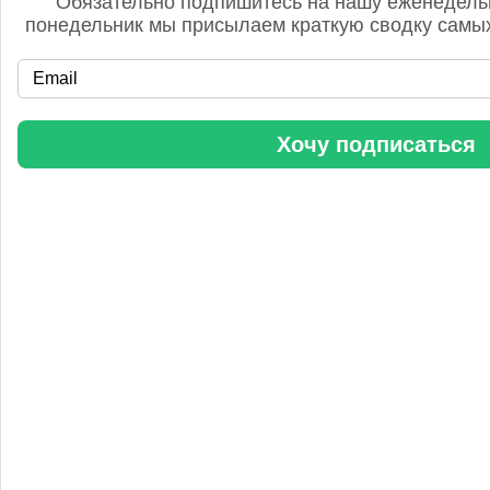
Обязательно подпишитесь на нашу еженедель
понедельник мы присылаем краткую сводку самых
«Уралхим» стал участником конференции «Разнотоннажная
Хочу подписаться
химия 2025»
Анастасия
5 сентября 2025, 11:25
Любопытная практика Уралхим - присваивать результаты
чужого труда. Напоминаю Fertilizer Daily и Уралхиму, что
использование изображений без разрешения является
нарушением авторских прав. Просьба связаться со мной для
урегулирования данного вопроса в досудебном порядке.