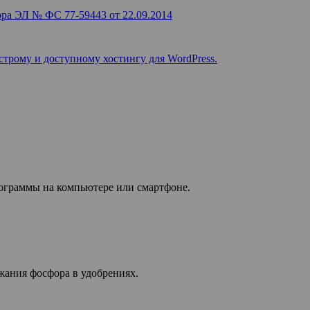
ра ЭЛ № ФС 77-59443 от 22.09.2014
строму и доступному хостингу для WordPress.
рограммы на компьютере или смартфоне.
жания фосфора в удобрениях.