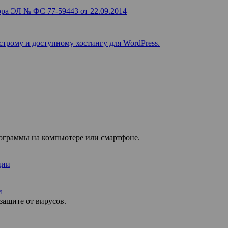
ра ЭЛ № ФС 77-59443 от 22.09.2014
строму и доступному хостингу для WordPress.
рограммы на компьютере или смартфоне.
и
защите от вирусов.