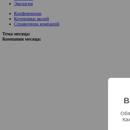
Экология
Конференции
Котировки акций
Справочник компаний
Тема месяца:
Компания месяца:
В
Обя
Ка