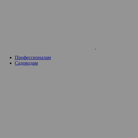
Skip
to
content
Профессионалам
Садоводам