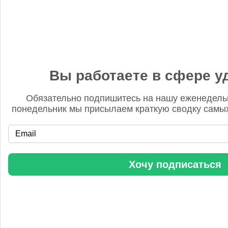
языке также не используется. В целом перевод оригинальной
статьи слабый.
Вы работаете в сфере у
NEXTCHEM заключила два контракта в Китае
Обязательно подпишитесь на нашу еженедель
понедельник мы присылаем краткую сводку самых
Хочу подписаться
Бгг
14 ноября 2025, 12:25
Удобрять надо ВСЮ землю. Иначе хрен что вырастет.
Доэкономитесь, иккономисты.