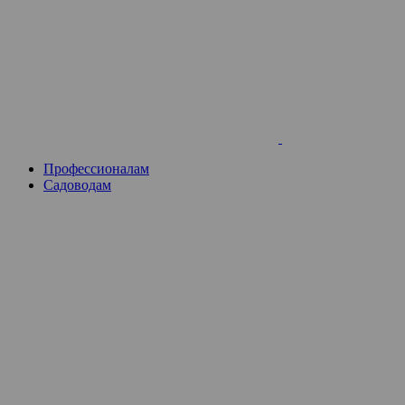
Skip
to
content
Профессионалам
Садоводам