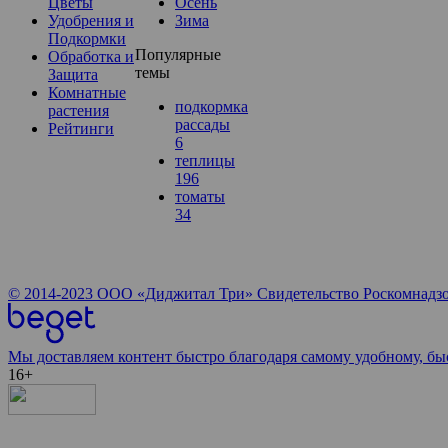
Цветы
Осень
Удобрения и
Зима
Подкормки
Популярные
Обработка и
темы
Защита
Комнатные
подкормка
растения
рассады
Рейтинги
6
теплицы
196
томаты
34
© 2014-2023
ООО «Диджитал Три»
Свидетельство Роскомнадзо
Мы доставляем контент быстро благодаря самому удобному, бы
16+