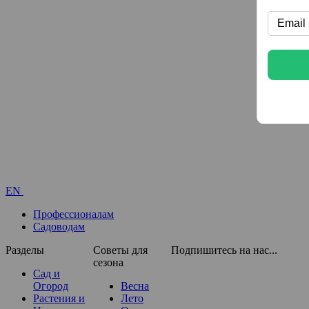
EN
Профессионалам
Садоводам
Разделы
Советы для
Подпишитесь на нас...
сезона
Сад и
Огород
Весна
Растения и
Лето