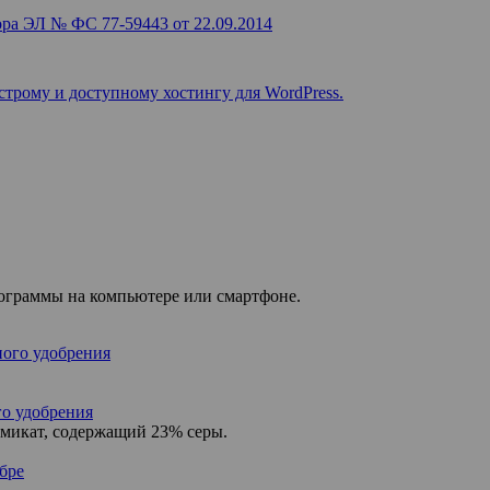
ра ЭЛ № ФС 77-59443 от 22.09.2014
строму и доступному хостингу для WordPress.
рограммы на компьютере или смартфоне.
го удобрения
микат, содержащий 23% серы.