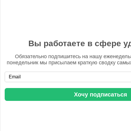
Бгг
14 ноября 2025, 12:25
Удобрять надо ВСЮ землю. Иначе хрен что вырастет.
Доэкономитесь, иккономисты.
Вы работаете в сфере у
Обязательно подпишитесь на нашу еженедель
понедельник мы присылаем краткую сводку самых
«Когнитив Пилот» представил робота для экспресс-анализа
почвы
Хочу подписаться