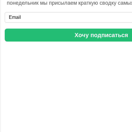
понедельник мы присылаем краткую сводку самых
«Уралхим» стал участником конференции «Разнотоннажная
Хочу подписаться
химия 2025»
Анастасия
5 сентября 2025, 11:25
Любопытная практика Уралхим - присваивать результаты
чужого труда. Напоминаю Fertilizer Daily и Уралхиму, что
использование изображений без разрешения является
нарушением авторских прав. Просьба связаться со мной для
урегулирования данного вопроса в досудебном порядке.