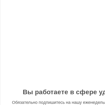
«Когнитив Пилот» представил робота для экспресс-анализа
почвы
Редакция FD
5 сентября 2025, 12:45
Анастасия, добрый день! Фото в материале заменили. В
данном случае изображение было предоставлено
непосредственно ньюсмейкером и не проверялось на предмет
авторского права. Редакция Fertilizer Daily
Вы работаете в сфере у
Обязательно подпишитесь на нашу еженедель