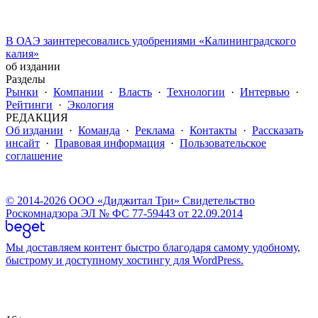
В ОАЭ заинтересовались удобрениями «Калининградского
калия»
об издании
Разделы
Рынки
·
Компании
·
Власть
·
Технологии
·
Интервью
·
Рейтинги
·
Экология
РЕДАКЦИЯ
Об издании
·
Команда
·
Реклама
·
Контакты
·
Рассказать
инсайт
·
Правовая информация
·
Пользовательское
соглашение
© 2014-2026 ООО «Диджитал Три» Свидетельство
Роскомнадзора ЭЛ № ФС 77-59443 от 22.09.2014
Мы доставляем контент быстро благодаря самому удобному,
быстрому и доступному хостингу для WordPress.