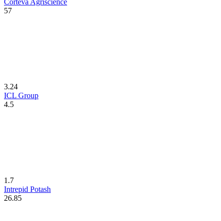
Corteva Agriscience
57
3.24
ICL Group
4.5
1.7
Intrepid Potash
26.85