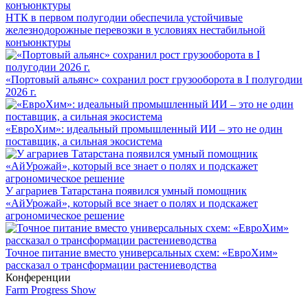
НТК в первом полугодии обеспечила устойчивые
железнодорожные перевозки в условиях нестабильной
конъюнктуры
«Портовый альянс» сохранил рост грузооборота в I полугодии
2026 г.
«ЕвроХим»: идеальный промышленный ИИ – это не один
поставщик, а сильная экосистема
У аграриев Татарстана появился умный помощник
«АйУрожай», который все знает о полях и подскажет
агрономическое решение
Точное питание вместо универсальных схем: «ЕвроХим»
рассказал о трансформации растениеводства
Конференции
Farm Progress Show