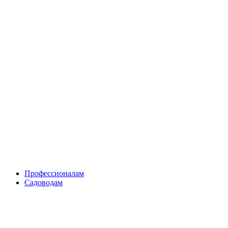
Skip
to
content
Профессионалам
Садоводам