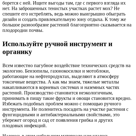
борется с ней. Ищите выгоды там, где с первого взгляда их
нет. На заброшенных тенистых участках растет мох? Не
спешите его истреблять, ведь можно выигрышно обыграть
дизайн и создать привлекательную зону отдыха. К тому же
большое разнообразие растений благоприятно сказывается на
плодородии почвы.
Используйте ручной инструмент и
органику
Всем известно пагубное воздействие технических средств на
экологию. Бензопилы, газонокосилки и мотоблоки,
работающие на нефтепродуктах, выделяют в атмосферу
токсичные вещества. А как мы знаем, тяжелые металлы
накапливаются в корневых системах и наземных частях
растений. Производство становится неэкологичным,
принимать в пищу такие фрукты и овощи становится вредно.
Избежать подобных проблем можно с помощью ручного
инструмента. Не поленитесь посадить на участке растения с
фунгицидными и антибактериальными свойствами, это
убережет огород и сад от появления грибка и других
плодовых инфекций.
Надеюсь в этом небольшом материале нам удалось