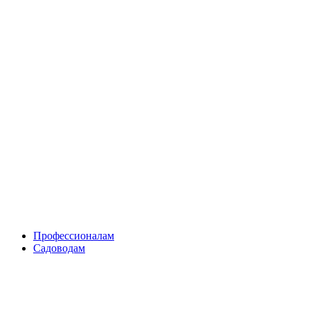
Skip
to
content
Профессионалам
Садоводам