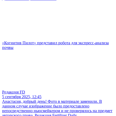
«Когнитив Пилот» представил робота для экспресс-анализа
почвы
Редакция FD
5 сентября 2025, 12:45
Анастасия, добрый день! Фото в материале заменили. В
данном случае изображение было предоставлено
непосредственно ньюсмейкером и не проверялось на предмет
авторского права. Редакция Fertilizer Daily