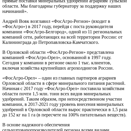
прямые поставки минеральных удобрений аграриям Тульской
области. Мы благодарны губернатору за поддержку наших
начинаний».
Андрей Вовк возглавил «ФосАгро-Регион» (входит в
«ФосАгро») в 2017 году, перейдя с поста руководителя
компании «ФосАгро-Белгород», одной из 11 региональных
компаний сети, работающих на всей территории России: от
Калининграда до Петропавловска-Камчатского.
В Орловской области «ФосАгро-Регион» представлена
компанией «ФосАгро-Орел», основанной в 1997 году.
Сегодня у компании в регионе около 1 тыс. клиентов,
включая хозяйства крупнейших агрохолдингов России.
«ФосАгро-Орел» – один из главных партнеров аграриев
Орловской области в сфере минерального питания растений.
Начиная с 2017 году «ФосАгро-Орел» поставила хозяйствам
области почти 1,5 млн. тонн всех видов минеральных
удобрений. Таким образом, при непосредственном участии
компании, в 2017-2021 году уровень внесения минеральных
удобрений в Орловской области вырос практически в 1,5 раза
до 152 кг на 1 га (в пересчете на 100% питательных веществ).
В основе надежного обеспечения
сельхозтоваропроизводителей региона всеми видами