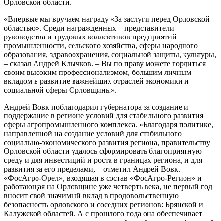
Орловской области.
«Впервые мы вручаем награду «За заслуги перед Орловской
областью». Среди награжденных – представители
руководства и трудовых коллективов предприятий
промышленности, сельского хозяйства, сферы народного
образования, здравоохранения, социальной защиты, культуры,
– сказал Андрей Клычков. – Вы по праву можете гордиться
своим высоким профессионализмом, большим личным
вкладом в развитие важнейших отраслей экономики и
социальной сферы Орловщины».
Андрей Вовк поблагодарил губернатора за создание и
поддержание в регионе условий для стабильного развития
сферы агропромышленного комплекса. «Благодаря политике,
направленной на создание условий для стабильного
социально-экономического развития региона, правительству
Орловской области удалось сформировать благоприятную
среду и для инвестиций и роста в границах региона, и для
развития за его пределами, – отметил Андрей Вовк. –
«ФосАгро-Орел», входящая в состав «ФосАгро-Регион» и
работающая на Орловщине уже четверть века, не первый год
вносит свой значимый вклад в продовольственную
безопасность орловского и соседних регионов: Брянской и
Калужской областей. А с прошлого года она обеспечивает