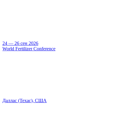
24 — 26 сен 2026
World Fertilizer Conference
Даллас (Техас), США