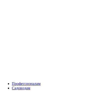
Skip
to
content
Профессионалам
Садоводам