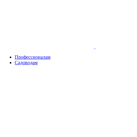
Skip
to
content
Профессионалам
Садоводам