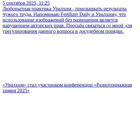
5 сентября 2025, 11:25
Любопытная практика Уралхим - присваивать результаты
чужого труда. Напоминаю Fertilizer Daily и Уралхиму, что
использование изображений без разрешения является
нарушением авторских прав. Просьба связаться со мной для
урегулирования данного вопроса в досудебном порядке.
«Уралхим» стал участником конференции «Разнотоннажная
химия 2025»