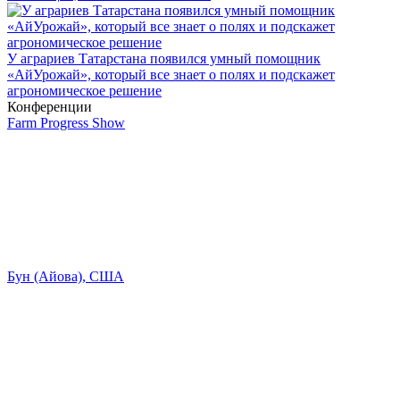
У аграриев Татарстана появился умный помощник
«АйУрожай», который все знает о полях и подскажет
агрономическое решение
Конференции
Farm Progress Show
Бун (Айова), США