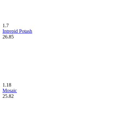
1.7
Intrepid Potash
26.85
1.18
Mosaic
25.82