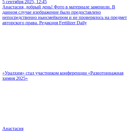
5 сентября 2025, 12:45
Анастасия, добрый день! Фото в материале заменили. В
данном случае изображение было предоставлено
непосредственно ньюсмейкером и не проверялось на предмет
авторского права. Редакция Fertilizer Daily
«Уралхим» стал участником конференции «Разнотоннажная
химия 2025»
Анастасия