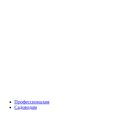
Skip
to
content
Профессионалам
Садоводам