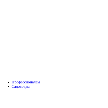
Skip
to
content
Профессионалам
Садоводам