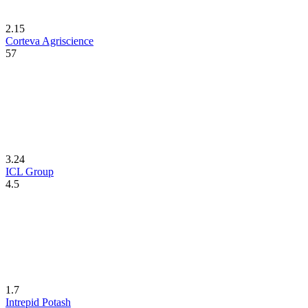
2.15
Corteva Agriscience
57
3.24
ICL Group
4.5
1.7
Intrepid Potash