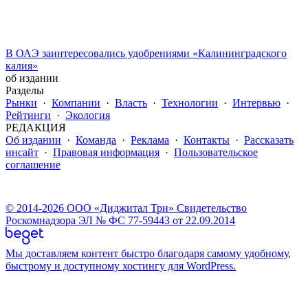
В ОАЭ заинтересовались удобрениями «Калининградского
калия»
об издании
Разделы
Рынки
·
Компании
·
Власть
·
Технологии
·
Интервью
·
Рейтинги
·
Экология
РЕДАКЦИЯ
Об издании
·
Команда
·
Реклама
·
Контакты
·
Рассказать
инсайт
·
Правовая информация
·
Пользовательское
соглашение
© 2014-2026 ООО «Диджитал Три» Свидетельство
Роскомнадзора ЭЛ № ФС 77-59443 от 22.09.2014
Мы доставляем контент быстро благодаря самому удобному,
быстрому и доступному хостингу для WordPress.