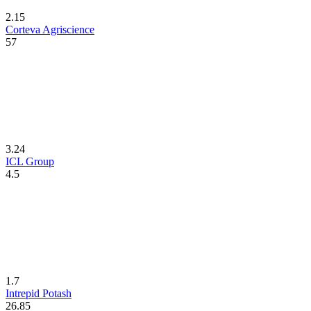
2.15
Corteva Agriscience
57
3.24
ICL Group
4.5
1.7
Intrepid Potash
26.85