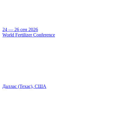
24 — 26 сен 2026
World Fertilizer Conference
Даллас (Техас), США