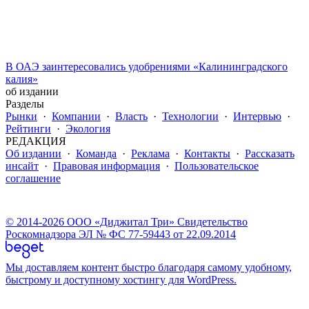
В ОАЭ заинтересовались удобрениями «Калининградского
калия»
об издании
Разделы
Рынки
·
Компании
·
Власть
·
Технологии
·
Интервью
·
Рейтинги
·
Экология
РЕДАКЦИЯ
Об издании
·
Команда
·
Реклама
·
Контакты
·
Рассказать
инсайт
·
Правовая информация
·
Пользовательское
соглашение
© 2014-2026 ООО «Диджитал Три» Свидетельство
Роскомнадзора ЭЛ № ФС 77-59443 от 22.09.2014
Мы доставляем контент быстро благодаря самому удобному,
быстрому и доступному хостингу для WordPress.