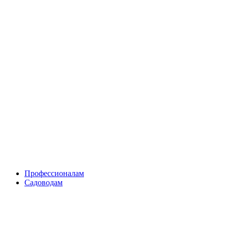
Skip
to
content
Профессионалам
Садоводам