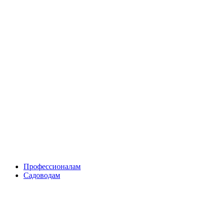
Skip
to
content
Профессионалам
Садоводам