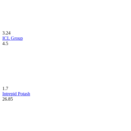
3.24
ICL Group
4.5
1.7
Intrepid Potash
26.85