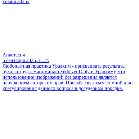
химия 2025»
Анастасия
5 сентября 2025, 11:25
Любопытная практика Уралхим - присваивать результаты
чужого труда. Напоминаю Fertilizer Daily и Уралхиму, что
использование изображений без разрешения является
нарушением авторских прав. Просьба связаться со мной для
урегулирования данного вопроса в досудебном порядке.