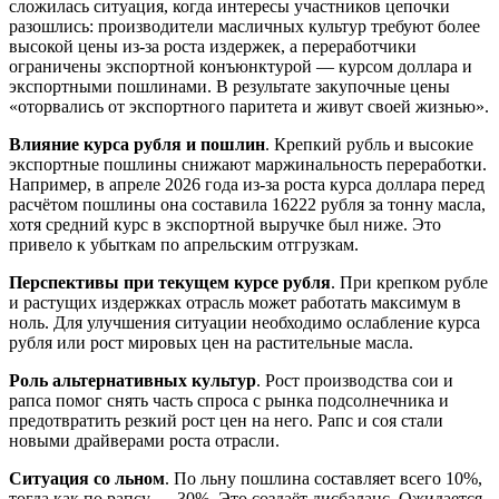
сложилась ситуация, когда интересы участников цепочки
разошлись: производители масличных культур требуют более
высокой цены из-за роста издержек, а переработчики
ограничены экспортной конъюнктурой — курсом доллара и
экспортными пошлинами. В результате закупочные цены
«оторвались от экспортного паритета и живут своей жизнью».
Влияние курса рубля и пошлин
. Крепкий рубль и высокие
экспортные пошлины снижают маржинальность переработки.
Например, в апреле 2026 года из-за роста курса доллара перед
расчётом пошлины она составила 16222 рубля за тонну масла,
хотя средний курс в экспортной выручке был ниже. Это
привело к убыткам по апрельским отгрузкам.
Перспективы при текущем курсе рубля
. При крепком рубле
и растущих издержках отрасль может работать максимум в
ноль. Для улучшения ситуации необходимо ослабление курса
рубля или рост мировых цен на растительные масла.
Роль альтернативных культур
. Рост производства сои и
рапса помог снять часть спроса с рынка подсолнечника и
предотвратить резкий рост цен на него. Рапс и соя стали
новыми драйверами роста отрасли.
Ситуация со льном
. По льну пошлина составляет всего 10%,
тогда как по рапсу — 30%. Это создаёт дисбаланс. Ожидается,