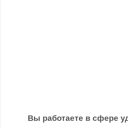
Бгг
14 ноября 2025, 12:25
Удобрять надо ВСЮ землю. Иначе хрен что вырастет.
Доэкономитесь, иккономисты.
«Когнитив Пилот» представил робота для экспресс-анализа
почвы
Вы работаете в сфере у