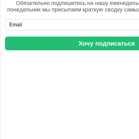
Редакция FD
Обязательно подпишитесь на нашу еженедель
5 сентября 2025, 12:45
понедельник мы присылаем краткую сводку самых
Анастасия, добрый день! Фото в материале заменили. В
данном случае изображение было предоставлено
непосредственно ньюсмейкером и не проверялось на предмет
авторского права. Редакция Fertilizer Daily
Хочу подписаться
«Уралхим» стал участником конференции «Разнотоннажная
химия 2025»