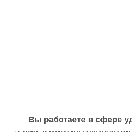
«Когнитив Пилот» представил робота для экспресс-анализа
почвы
Редакция FD
5 сентября 2025, 12:45
Анастасия, добрый день! Фото в материале заменили. В
данном случае изображение было предоставлено
непосредственно ньюсмейкером и не проверялось на предмет
авторского права. Редакция Fertilizer Daily
Вы работаете в сфере у