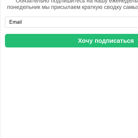
Обязательно подпишитесь на нашу еженедель
понедельник мы присылаем краткую сводку самых
«Уралхим» стал участником конференции «Разнотоннажная
Хочу подписаться
химия 2025»
Анастасия
5 сентября 2025, 11:25
Любопытная практика Уралхим - присваивать результаты
чужого труда. Напоминаю Fertilizer Daily и Уралхиму, что
использование изображений без разрешения является
нарушением авторских прав. Просьба связаться со мной для
урегулирования данного вопроса в досудебном порядке.