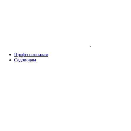
Skip
to
content
Профессионалам
Садоводам