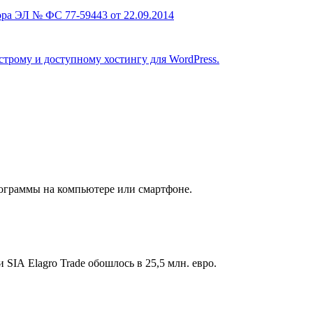
ра ЭЛ № ФС 77-59443 от 22.09.2014
строму и доступному хостингу для WordPress.
рограммы на компьютере или смартфоне.
SIA Elagro Trade обошлось в 25,5 млн. евро.