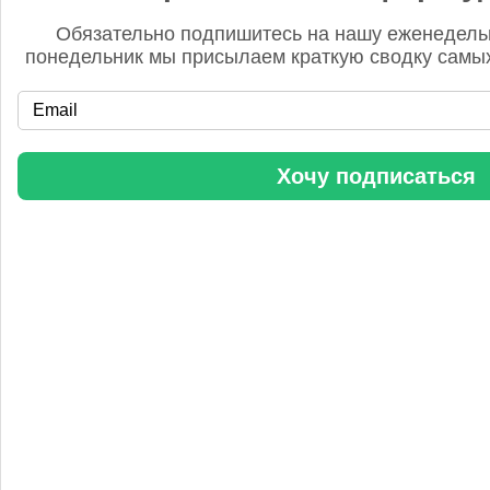
Обязательно подпишитесь на нашу еженедель
понедельник мы присылаем краткую сводку самых
Хочу подписаться
Редакция FD
5 сентября 2025, 12:45
Анастасия, добрый день! Фото в материале заменили. В
данном случае изображение было предоставлено
непосредственно ньюсмейкером и не проверялось на предмет
авторского права. Редакция Fertilizer Daily
«Уралхим» стал участником конференции «Разнотоннажная
химия 2025»