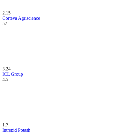
2.15
Corteva Agriscience
57
3.24
ICL Group
4.5
1.7
Intrepid Potash