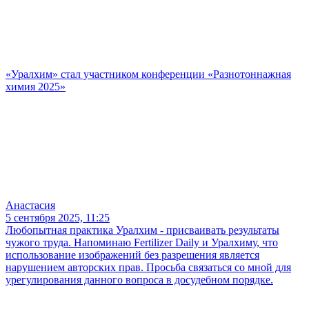
«Уралхим» стал участником конференции «Разнотоннажная
химия 2025»
Анастасия
5 сентября 2025, 11:25
Любопытная практика Уралхим - присваивать результаты
чужого труда. Напоминаю Fertilizer Daily и Уралхиму, что
использование изображений без разрешения является
нарушением авторских прав. Просьба связаться со мной для
урегулирования данного вопроса в досудебном порядке.