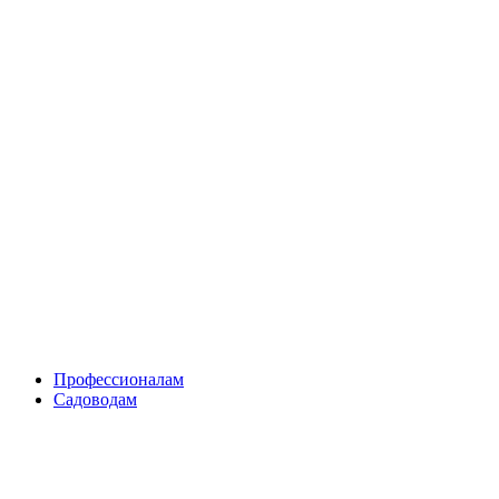
Skip
to
content
Профессионалам
Садоводам