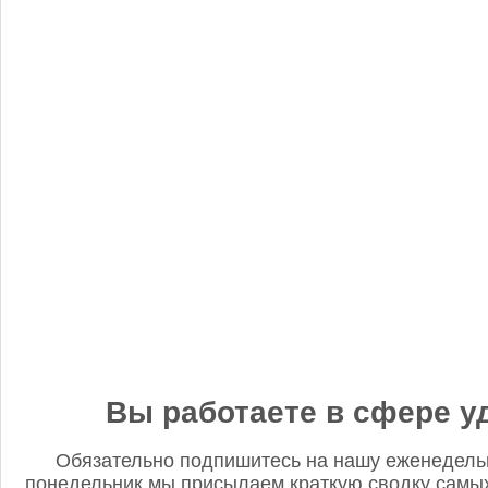
«Когнитив Пилот» представил робота для экспресс-анализа
почвы
Редакция FD
5 сентября 2025, 12:45
Анастасия, добрый день! Фото в материале заменили. В
данном случае изображение было предоставлено
непосредственно ньюсмейкером и не проверялось на предмет
авторского права. Редакция Fertilizer Daily
Вы работаете в сфере у
Обязательно подпишитесь на нашу еженедель
понедельник мы присылаем краткую сводку самых