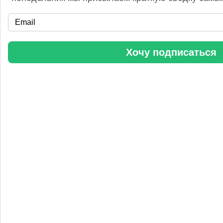
«Уралхим» стал участником конференции «Разнотоннажная
химия 2025»
Хочу подписаться
Анастасия
5 сентября 2025, 11:25
Любопытная практика Уралхим - присваивать результаты
чужого труда. Напоминаю Fertilizer Daily и Уралхиму, что
использование изображений без разрешения является
нарушением авторских прав. Просьба связаться со мной для
урегулирования данного вопроса в досудебном порядке.